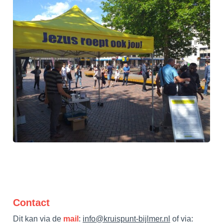
Contact
Dit kan via de
mail
:
info@kruispunt-bijlmer.nl
of via
: